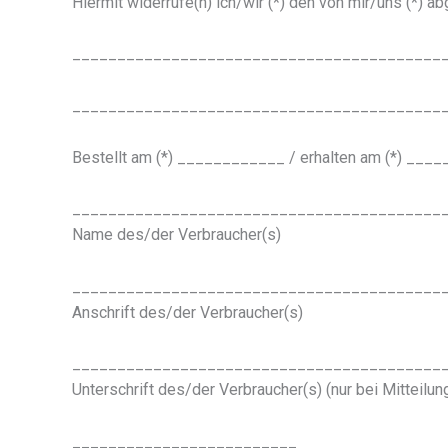
Hiermit widerrufe(n) ich/wir (*) den von mir/uns (*) 
_________________________________________
_________________________________________
Bestellt am (*) ____________ / erhalten am (*) __
_________________________________________
Name des/der Verbraucher(s)
_________________________________________
Anschrift des/der Verbraucher(s)
_________________________________________
Unterschrift des/der Verbraucher(s) (nur bei Mitteilun
_________________________