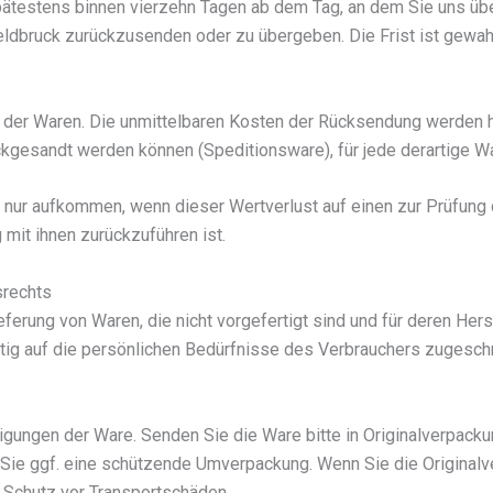
pätestens binnen vierzehn Tagen ab dem Tag, an dem Sie uns übe
bruck zurückzusenden oder zu übergeben. Die Frist ist gewahrt
der Waren. Die unmittelbaren Kosten der Rücksendung werden hin
ckgesandt werden können (Speditionsware), für jede derartige W
 nur aufkommen, wenn dieser Wertverlust auf einen zur Prüfung 
it ihnen zurückzuführen ist.
srechts
eferung von Waren, die nicht vorgefertigt sind und für deren He
tig auf die persönlichen Bedürfnisse des Verbrauchers zugeschn
gungen der Ware. Senden Sie die Ware bitte in Originalverpacku
ie ggf. eine schützende Umverpackung. Wenn Sie die Originalver
 Schutz vor Transportschäden.