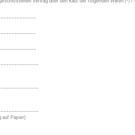
abgeschlossenen Vertrag über den Kauf der folgenden Waren (*) / 
______________
______________
________________
_______________
_______________
_______________
g auf Papier)