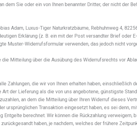
an dem Sie oder ein von Ihnen benannter Dritter, der nicht der B
bias Adam, Luxus-Tiger Naturkratzbäume, Rebhuhnweg 4, 82256 F
eutigen Erklärung (z. B. ein mit der Post versandter Brief oder E
ügte Muster-Widerrufsformular verwenden, das jedoch nicht vorge
e die Mitteilung über die Ausübung des Widerrufsrechts vor Abla
lle Zahlungen, die wir von Ihnen erhalten haben, einschließlich
 Art der Lieferung als die von uns angebotene, günstigste Stand
uzahlen, an dem die Mitteilung über Ihren Widerruf dieses Vert
er ursprünglichen Transaktion eingesetzt haben, es sei denn, mi
 Entgelte berechnet. Wir können die Rückzahlung verweigern, b
zurückgesandt haben, je nachdem, welches der frühere Zeitpunkt